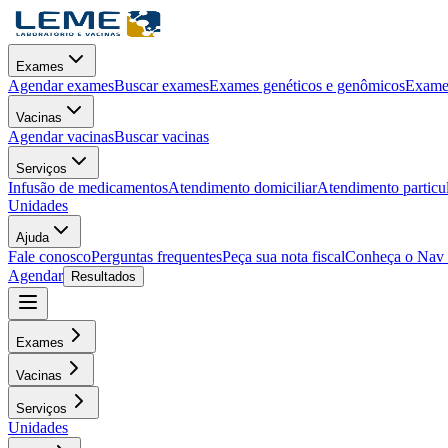
Exames
Agendar exames
Buscar exames
Exames genéticos e genômicos
Exames
Vacinas
Agendar vacinas
Buscar vacinas
Serviços
Infusão de medicamentos
Atendimento domiciliar
Atendimento particu
Unidades
Ajuda
Fale conosco
Perguntas frequentes
Peça sua nota fiscal
Conheça o Nav
Agendar
Resultados
Exames
Vacinas
Serviços
Unidades