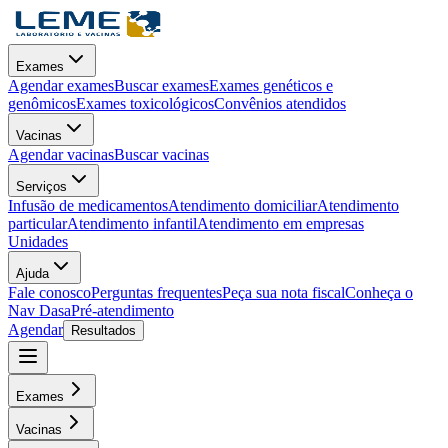
Exames
Agendar exames
Buscar exames
Exames genéticos e
genômicos
Exames toxicológicos
Convênios atendidos
Vacinas
Agendar vacinas
Buscar vacinas
Serviços
Infusão de medicamentos
Atendimento domiciliar
Atendimento
particular
Atendimento infantil
Atendimento em empresas
Unidades
Ajuda
Fale conosco
Perguntas frequentes
Peça sua nota fiscal
Conheça o
Nav Dasa
Pré-atendimento
Agendar
Resultados
Exames
Vacinas